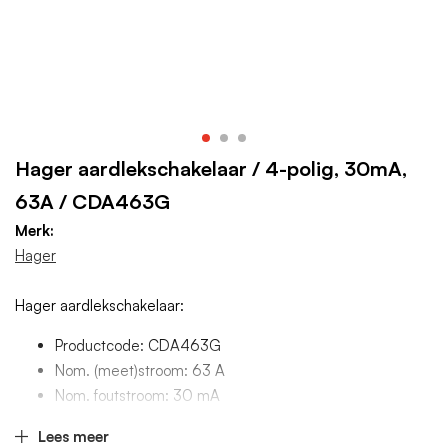
Hager aardlekschakelaar / 4-polig, 30mA,
63A / CDA463G
Merk:
Hager
Hager aardlekschakelaar:
Productcode: CDA463G
Nom. (meet)stroom: 63 A
Nom. foutstroom: 30 mA
Aantal polen (totaal): 4
Lees meer
Breedte in module-eenheden: 4