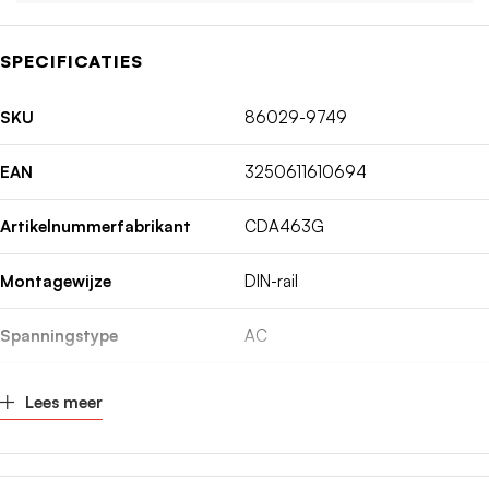
SPECIFICATIES
SKU
86029-9749
EAN
3250611610694
Artikelnummerfabrikant
CDA463G
Montagewijze
DIN-rail
Spanningstype
AC
Inbouwdiepte
70mm
Lees meer
Nom. (meet)stroom
63A