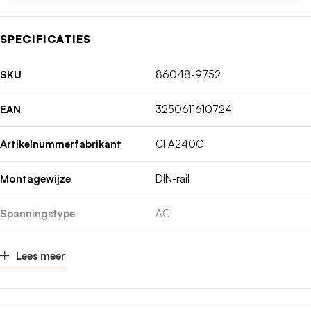
SPECIFICATIES
SKU
86048-9752
EAN
3250611610724
Artikelnummerfabrikant
CFA240G
Montagewijze
DIN-rail
Spanningstype
AC
Inbouwdiepte
70mm
Lees meer
Nom. (meet)stroom
40A