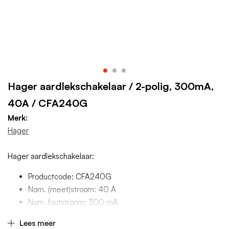
Hager aardlekschakelaar / 2-polig, 300mA,
40A / CFA240G
Merk:
Hager
Hager aardlekschakelaar:
Productcode: CFA240G
Nom. (meet)stroom: 40 A
Nom. foutstroom: 300 mA
Aantal polen (totaal): 2
Lees meer
Breedte in module-eenheden: 2