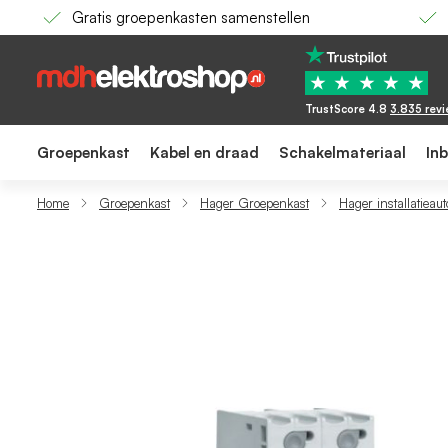
Gratis groepenkasten samenstellen
Hager installatieautomaat / 1-polig + nul, 
44,95
41,68
★
★
★
★
★
TrustScore 4.8
3.835 rev
Groepenkast
Kabel en draad
Schakelmateriaal
In
Home
Groepenkast
Hager Groepenkast
Hager installatieau