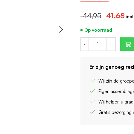
Aantal polen (totaal):
Meeschakelende nul
44,95
41,68
Breedte in module-
Op voorraad
-
+
Er zijn genoeg re
Wij zijn de groep
Eigen assemblage
Wij helpen u gra
Gratis bezorging 