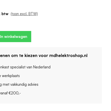
 2
: Ja
(toon excl. BTW)
eenheden: 2
In winkelwagen
denen om te kiezen voor mdhelektroshop.nl
enkast specialist van Nederland
 werkplaats
ag met vakkundig advies
vanaf €200,-