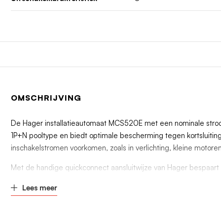
OMSCHRIJVING
De Hager installatieautomaat MCS520E met een nominale stroom v
1P+N pooltype en biedt optimale bescherming tegen kortsluiting 
inschakelstromen voorkomen, zoals in verlichting, kleine motore
Met de handige quickconnect aansluitwijze van Hager bespaart u
schroeven. Dit zorgt niet alleen voor een snellere montage, m
Lees meer
De Hager MCS520E installatieautomaat heeft een indrukwekkend 
gaat om woningen, kantoorpanden, winkels of industriële ruimtes