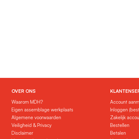
OVER ONS
KLANTENSE
Waarom MDH?
Account aanm
Eigen assemblage werkplaats
Inloggen (bes
Algemene voorwaarden
Zakelijk acco
Veiligheid & Privacy
Bestellen
Disclaimer
Betalen