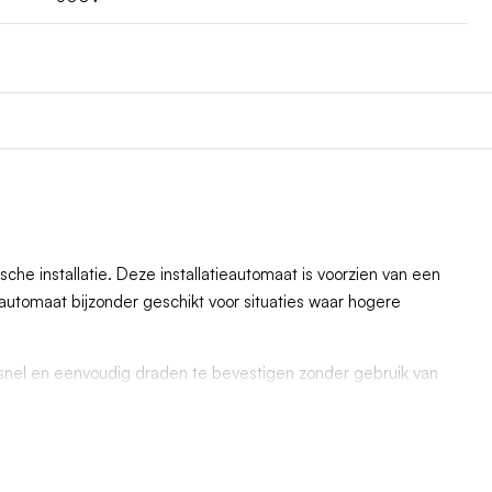
e installatie. Deze installatieautomaat is voorzien van een
 automaat bijzonder geschikt voor situaties waar hogere
m snel en eenvoudig draden te bevestigen zonder gebruik van
stante klemkracht op de kabel.
 in zowel residentiële als commerciële toepassingen. Of het nu
olledig aan de hoogste veiligheidsnormen.