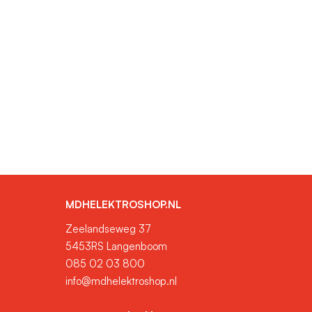
MDHELEKTROSHOP.NL
Zeelandseweg 37
5453RS Langenboom
085 02 03 800
info@mdhelektroshop.nl