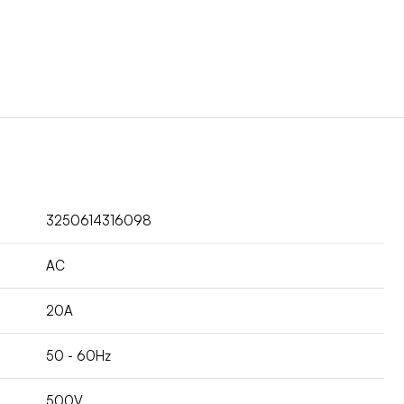
3250614316098
AC
20A
50 - 60Hz
500V