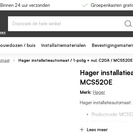
Binnen 24 uur verzonden
Groepenkasten grati
C20A / MCS520E
iews
bouwdozen / buis
Installatiematerialen
Bevestigingsmater
tomaat
Hager installatieautomaat / 1-polig + nul, C20A / MCS520E
Hager installatie
MCS520E
Merk:
Hager
Hager installatieautomaat:
Productcode: MCS5
Nom. (meet)stroom:
Uitschakelkarakterist
Lees meer