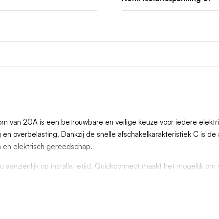
an 20A is een betrouwbare en veilige keuze voor iedere elektrisch
en overbelasting. Dankzij de snelle afschakelkarakteristiek C is de
n en elektrisch gereedschap.
 aanzienlijk op installatietijd. Quickconnect maakt het mogelijk o
aar verhoogt ook de betrouwbaarheid van de verbinding door de con
afschakelvermogen van 6kA, waardoor hij geschikt is voor gebruik
; deze installatieautomaat biedt optimale beveiliging en voldoet v