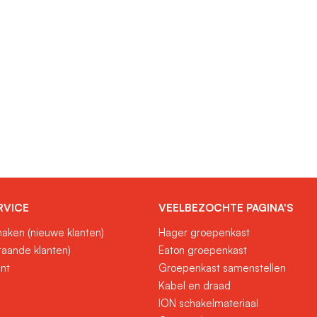
RVICE
VEELBEZOCHTE PAGINA'S
aken (nieuwe klanten)
Hager groepenkast
taande klanten)
Eaton groepenkast
unt
Groepenkast samenstellen
Kabel en draad
ION schakelmateriaal