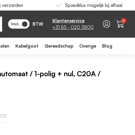
s verzonden
Spoedklus mogelijk bij afhaal
-
+
In winkelwagen
Klantenservice
0
BTW
Incl.
+31 85 - 020 3800
ialen
Kabelgoot
Gereedschap
Overige
Blog
automaat / 1-polig + nul, C20A /
20E
 20 A
iek: C