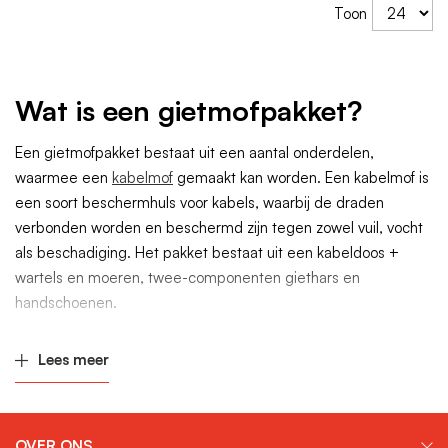
Toon
Wat is een gietmofpakket?
Een gietmofpakket bestaat uit een aantal onderdelen,
waarmee een
kabelmof
gemaakt kan worden. Een kabelmof is
een soort beschermhuls voor kabels, waarbij de draden
verbonden worden en beschermd zijn tegen zowel vuil, vocht
als beschadiging. Het pakket bestaat uit een kabeldoos +
wartels en moeren, twee-componenten giethars en
handschoenen.
Hoe gebruik je een gietmofpakket?
Lees meer
Het gebruik van een pakket is eenvoudig. Volg gewoon de
instructies in de handleiding en zorg ervoor dat je de juiste
veiligheidsmaatregelen neemt. Hier zijn de basisstappen voor
het gebruik van een gietmofpakket:
OVER ONS