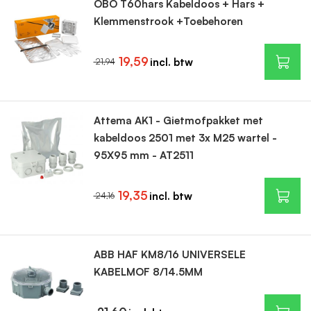
OBO T60hars Kabeldoos + Hars +
Klemmenstrook +Toebehoren
19,59
21,94
Attema AK1 - Gietmofpakket met
kabeldoos 2501 met 3x M25 wartel -
95X95 mm - AT2511
19,35
24,16
ABB HAF KM8/16 UNIVERSELE
KABELMOF 8/14.5MM