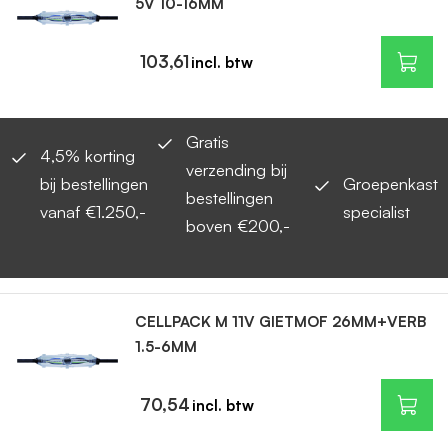
5V 10-16MM
103,61
Gratis
4,5% korting
verzending bij
bij bestellingen
Groepenkast
bestellingen
vanaf €1.250,-
specialist
boven €200,-
CELLPACK M 11V GIETMOF 26MM+VERB
1.5-6MM
70,54