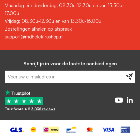
Maandag t/m donderdag: 08.30u-12.30u en van 13.30u-
Daarnaast is de schakelaar duurzaam en van hoge kwaliteit
17.00u
waardoor u gegarandeerd plezier zult hebben.
Vrijdag: 08.30u-12.30u en van 13.30u-16.00u
Bestellingen afhalen op afspraak
support@mdhelektroshop.nl
Schrijf je in voor de laatste aanbiedingen
★
★
★
★
★
TrustScore 4.8
3.835 reviews