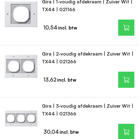
verscheidenheid aan kleur- en materiaalopties.
Gira | 1-voudig afdekraam | Zuiver Wit |
TX44 | 021166
Enkele kenmerken van het programma Gira TX_44:
Modulair systeem voor maatwerk en flexibiliteit
10,54
Strak en modern design met een verscheidenheid aan
kleur- en materiaalopties
Eenvoudige installatie en gebruik
Gira | 2-voudig afdekraam | Zuiver Wit |
Duurzame materialen
TX44 | 021266
13,62
Gira | 3-voudig afdekraam | Zuiver Wit |
TX44 | 021366
30,04