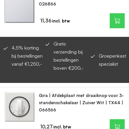
026866
11,36
Gratis
4,5% korting
verzending bij
bij bestellingen
Groepenkast
bestellingen
vanaf €1.250,-
specialist
boven €200,-
Gira | Afdekplaat met draaiknop voor 3-
standenschakelaar | Zuiver Wit | TX44 |
066566
10,27