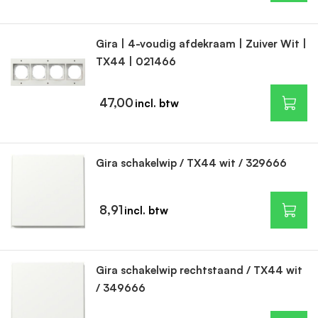
Gira | 4-voudig afdekraam | Zuiver Wit |
TX44 | 021466
47,00
Gira schakelwip / TX44 wit / 329666
8,91
Gira schakelwip rechtstaand / TX44 wit
/ 349666