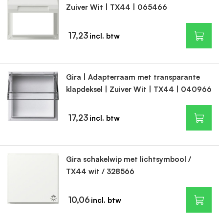
Zuiver Wit | TX44 | 065466
17,23
Gira | Adapterraam met transparante
klapdeksel | Zuiver Wit | TX44 | 040966
17,23
Gira schakelwip met lichtsymbool /
TX44 wit / 328566
10,06