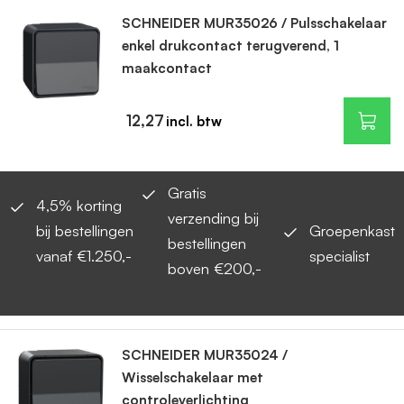
SCHNEIDER MUR35026 / Pulsschakelaar
enkel drukcontact terugverend, 1
maakcontact
12,27
Gratis
4,5% korting
verzending bij
bij bestellingen
Groepenkast
bestellingen
vanaf €1.250,-
specialist
boven €200,-
SCHNEIDER MUR35024 /
Wisselschakelaar met
controleverlichting