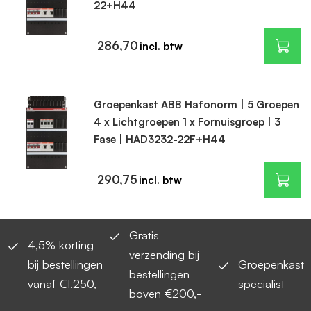
22+H44
286,70
Groepenkast ABB Hafonorm | 5 Groepen
4 x Lichtgroepen 1 x Fornuisgroep | 3
Fase | HAD3232-22F+H44
290,75
Gratis
4,5% korting
verzending bij
bij bestellingen
Groepenkast
bestellingen
vanaf €1.250,-
specialist
boven €200,-