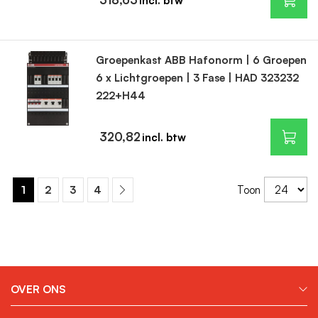
Groepenkast ABB Hafonorm | 6 Groepen
6 x Lichtgroepen | 3 Fase | HAD 323232
222+H44
320,82
1
2
3
4
Toon
OVER ONS